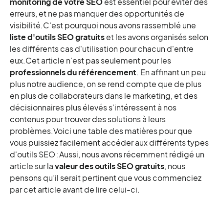
monitoring de votre SEO
est essentiel pour éviter des
erreurs, et ne pas manquer des opportunités de
2 - Outils SEO gratuits Off-site
visibilité.C'est pourquoi nous avons rassemblé une
Panguin Tool
liste d'outils SEO gratuits
et les avons organisés selon
LinkPatrol
les différents cas d'utilisation pour chacun d'entre
Free Broken Link Checker
eux.Cet article n'est pas seulement pour les
Disavow.it
professionnels du référencement
. En affinant un peu
plus notre audience, on se rend compte que de plus
Google Search Console
en plus de collaborateurs dans le marketing, et des
Majestic SEO
décisionnaires plus élevés s’intéressent à nos
Bing Webmaster Tools (BWT)
contenus pour trouver des solutions à leurs
Backlink watch
problèmes.Voici une table des matières pour que
Siteliner
vous puissiez facilement accéder aux différents types
d'outils SEO :Aussi, nous avons récemment rédigé un
Seobility
article sur la
valeur des outils SEO gratuits
, nous
SE Ranking
pensons qu’il serait pertinent que vous commenciez
3 - Outils SEO gratuits Technique
par cet article avant de lire celui-ci.
Varvy
Screaming Frog SEO Spider