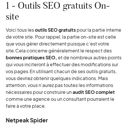
1 - Outils SEO gratuits On-
Redirect Path
site
Map Broker XML Sitemap Validator
HEADMasterSEO
Voici tous les
outils SEO gratuits
pour la partie interne
XML Sitemap Validator
de votre site. Pour rappel, la partie on-site est celle
Google Structured Data Checker
que vous gérer directement puisque c’est votre
Robots.txt Teste
site.Cela concerne généralement le respect des
HTTP Response Checker
bonnes pratiques SEO,
et de nombreux autres points
GTMetrix
qui vous inciteront à effectuer des modifications sur
vos pages.En utilisant chacun de ses outils gratuits,
Pindgom
vous devriez obtenir quelques indications. Mais
Google’s Mobile-Friendly Test
attention, vous n’aurez pas toutes les informations
Dareboost
nécessaires pour construire un
audit SEO complet
Responsive Design Checker
comme une agence ou un consultant pourraient le
Schema Creator
faire à votre place.
Conclusion
Netpeak Spider