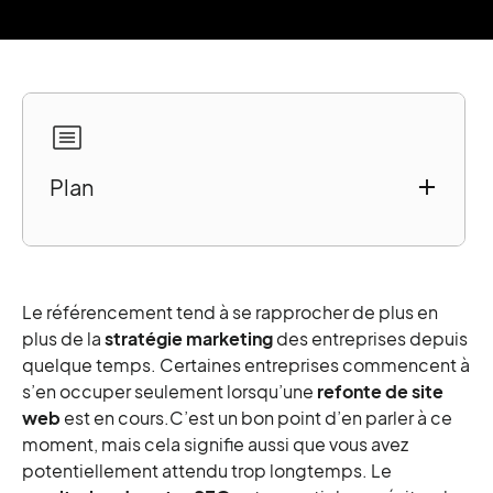
Plan
1 - Outils SEO gratuits On-site
Netpeak Spider
Yoast SEO Plugin
Le référencement tend à se rapprocher de plus en
Zadroweb SEO Auditor
plus de la
stratégie marketing
des entreprises depuis
Google Location Changer (SERPs)
quelque temps. Certaines entreprises commencent à
s’en occuper seulement lorsqu’une
refonte de site
Copyscape
web
est en cours.C’est un bon point d’en parler à ce
Keywordtool.io
moment, mais cela signifie aussi que vous avez
Alyze
potentiellement attendu trop longtemps. Le
Spyfu