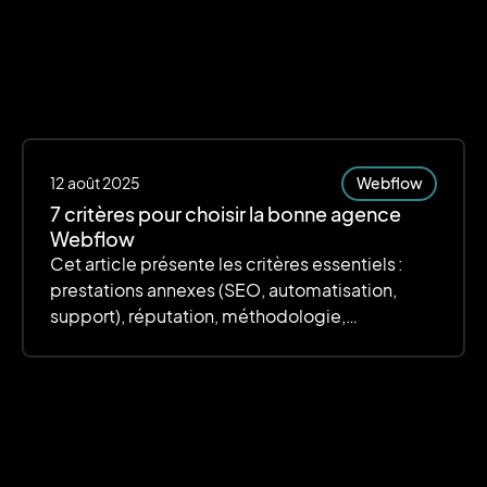
12
août 2025
Webflow
7 critères pour choisir la bonne agence
Webflow
Cet article présente les critères essentiels :
prestations annexes (SEO, automatisation,
support), réputation, méthodologie,
personnalisation, évolutivité, délais et budget.
L’accent est mis sur la qualité, la transparence
et le rapport qualité-prix pour garantir un site
performant et évolutif.