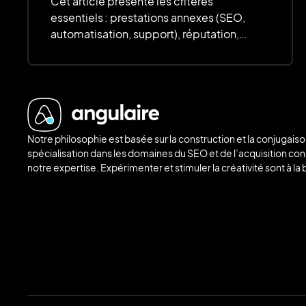
Cet article présente les critères
essentiels : prestations annexes (SEO,
automatisation, support), réputation,
méthodologie, personnalisation,
évolutivité, délais et budget. L’accent est
mis sur la qualité, la transparence et le
rapport qualité-prix pour garantir un site
performant et évolutif.
Notre philosophie est basée sur la construction et la conjugaiso
spécialisation dans les domaines du SEO et de l’acquisition con
notre expertise. Expérimenter et stimuler la créativité sont à 