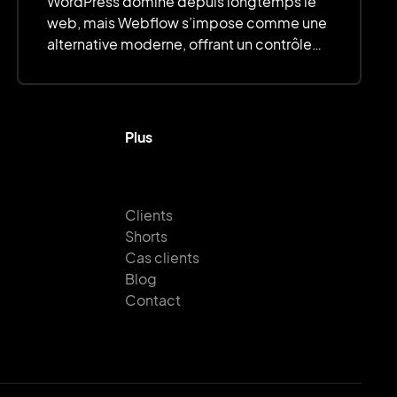
WordPress domine depuis longtemps le
web, mais Webflow s’impose comme une
alternative moderne, offrant un contrôle
total sur le design, des performances
optimisées et une gestion simplifiée.
Plus
Clients
Shorts
Cas clients
Blog
Contact